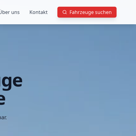
Über uns
Kontakt
Fahrzeuge suchen
uge
e
ar.