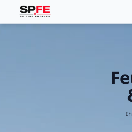
Fe
Eh