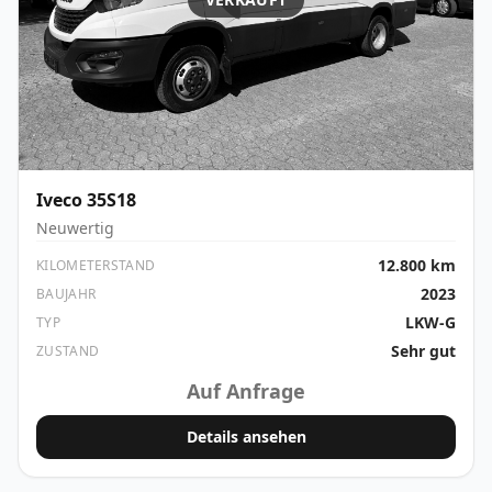
Iveco
35S18
Neuwertig
12.800 km
KILOMETERSTAND
2023
BAUJAHR
LKW-G
TYP
Sehr gut
ZUSTAND
Auf Anfrage
Details ansehen