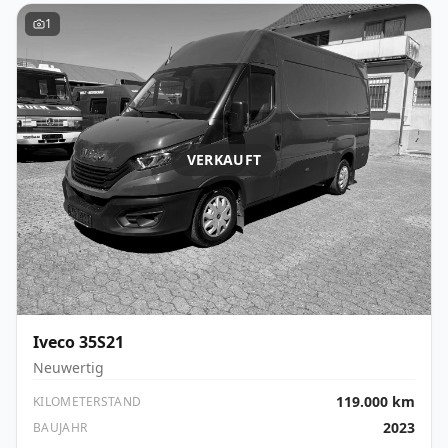
1
VERKAUFT
Iveco
35S21
Neuwertig
119.000 km
KILOMETERSTAND
2023
BAUJAHR