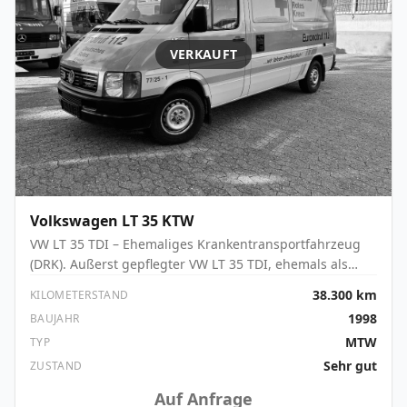
VERKAUFT
Volkswagen
LT 35 KTW
VW LT 35 TDI – Ehemaliges Krankentransportfahrzeug
(DRK). Außerst gepflegter VW LT 35 TDI, ehemals als
Krankentransportwagen im Dienst des Deutschen Roten
38.300 km
KILOMETERSTAND
Kreuzes – nicht als Rettungswagen genutzt! Nur 38.300
1998
BAUJAHR
km, rostfreier Zustand.
MTW
TYP
Sehr gut
ZUSTAND
Auf Anfrage