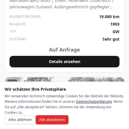
Mercedes-Benz 609D | Ehem. Feuerwehr Österreich |
Jahreswagen-Zustand. Außergewöhnlich gepflegter
Mercedes-Benz 609D, ehemals im Einsatz bei einer
19.080 km
KILOMETERSTAND
österreichischen Feuerwehr. Technisch wie optisch
1993
BAUJAHR
hervorragend.
GW
TYP
Sehr gut
ZUSTAND
Auf Anfrage
Details ansehen
1
Wir schätzen Ihre Privatsphäre
Wir verwenden technisch notwendige Cookies für den Betrieb der Website.
Weitere Informationen finden Sie in unserer
Datenschutzerklärung
. Wenn
Sie auf „Alle akzeptieren" klicken, stimmen Sie der Anwendung von
Cookies zu.
Alles ablehnen
Alle akzeptieren
VERKAUFT