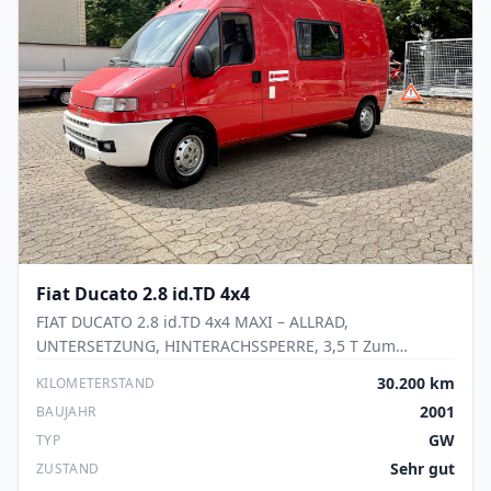
Fiat
Ducato 2.8 id.TD 4x4
FIAT DUCATO 2.8 id.TD 4x4 MAXI – ALLRAD,
UNTERSETZUNG, HINTERACHSSPERRE, 3,5 T Zum
Verkauf steht ein äußerst seltener Fiat Ducato 2.8 id.TD
30.200 km
KILOMETERSTAND
4x4 Maxi in der begehrten hohen und langen
2001
BAUJAHR
Ausführung. Das Fahrzeug kombiniert robuste
GW
TYP
Nutzfahrzeugtechnik mit hervorragenden
Geländeeigenschaften und eignet sich ideal für
Sehr gut
ZUSTAND
Expeditionsreisen, Overland-Projekte, Offroad-Einsätze