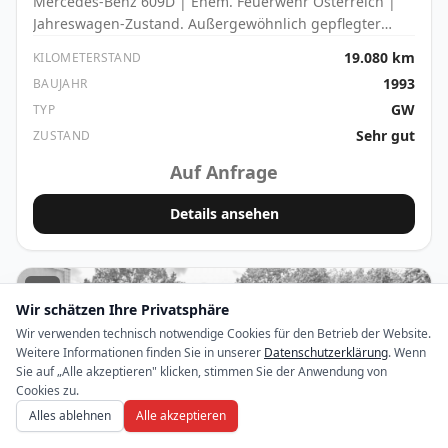
Mercedes-Benz 609D | Ehem. Feuerwehr Österreich |
Jahreswagen-Zustand. Außergewöhnlich gepflegter
Mercedes-Benz 609D, ehemals im Einsatz bei einer
19.080 km
KILOMETERSTAND
österreichischen Feuerwehr. Technisch wie optisch
1993
BAUJAHR
hervorragend.
GW
TYP
Sehr gut
ZUSTAND
Auf Anfrage
Details ansehen
1
Wir schätzen Ihre Privatsphäre
Wir verwenden technisch notwendige Cookies für den Betrieb der Website.
Weitere Informationen finden Sie in unserer
Datenschutzerklärung
. Wenn
Sie auf „Alle akzeptieren" klicken, stimmen Sie der Anwendung von
Cookies zu.
Alles ablehnen
Alle akzeptieren
VERKAUFT