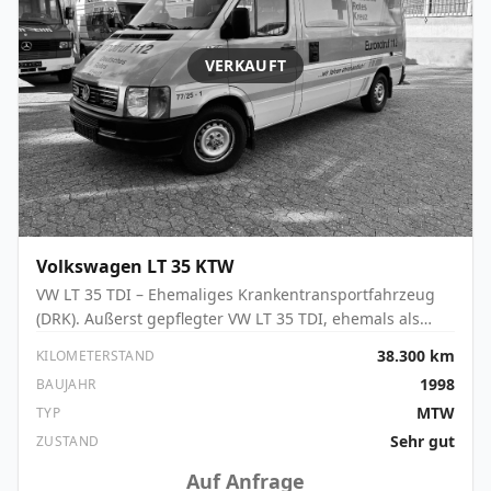
VERKAUFT
Volkswagen
LT 35 KTW
VW LT 35 TDI – Ehemaliges Krankentransportfahrzeug
(DRK). Außerst gepflegter VW LT 35 TDI, ehemals als
Krankentransportwagen im Dienst des Deutschen Roten
38.300 km
KILOMETERSTAND
Kreuzes – nicht als Rettungswagen genutzt! Nur 38.300
1998
BAUJAHR
km, rostfreier Zustand.
MTW
TYP
Sehr gut
ZUSTAND
Auf Anfrage