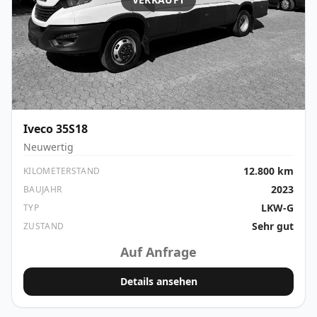
Iveco
35S18
Neuwertig
12.800 km
KILOMETERSTAND
2023
BAUJAHR
LKW-G
TYP
Sehr gut
ZUSTAND
Auf Anfrage
Details ansehen