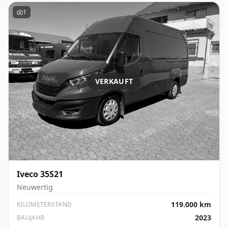
1
VERKAUFT
Iveco
35S21
Neuwertig
119.000 km
KILOMETERSTAND
2023
BAUJAHR