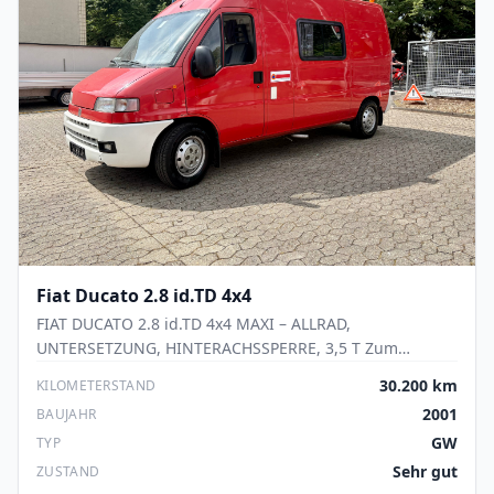
Fiat
Ducato 2.8 id.TD 4x4
FIAT DUCATO 2.8 id.TD 4x4 MAXI – ALLRAD,
UNTERSETZUNG, HINTERACHSSPERRE, 3,5 T Zum
Verkauf steht ein äußerst seltener Fiat Ducato 2.8 id.TD
30.200 km
KILOMETERSTAND
4x4 Maxi in der begehrten hohen und langen
2001
BAUJAHR
Ausführung. Das Fahrzeug kombiniert robuste
GW
TYP
Nutzfahrzeugtechnik mit hervorragenden
Geländeeigenschaften und eignet sich ideal für
Sehr gut
ZUSTAND
Expeditionsreisen, Overland-Projekte, Offroad-Einsätze